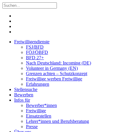
Freiwilligendienste
FSJ/BFD
FÖJ/ÖBFD
BFD 27+
Nach Deutschland: Incoming (DE)
Volunteer in Germany (EN)
Grenzen achten – Schutzkonzept
Freiwillige werben Freiwillige
Erfahrungen
Stellensuche
Bewerben
Infos für
Bewerber*innen
Freiwillige
Einsatzstellen
Lehrer*innen und Berufsberatung
Presse
Über uns