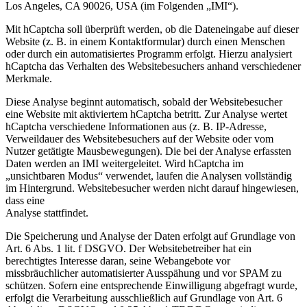
Los Angeles, CA 90026, USA (im Folgenden „IMI“).
Mit hCaptcha soll überprüft werden, ob die Dateneingabe auf dieser
Website (z. B. in einem Kontaktformular) durch einen Menschen
oder durch ein automatisiertes Programm erfolgt. Hierzu analysiert
hCaptcha das Verhalten des Websitebesuchers anhand verschiedener
Merkmale.
Diese Analyse beginnt automatisch, sobald der Websitebesucher
eine Website mit aktiviertem hCaptcha betritt. Zur Analyse wertet
hCaptcha verschiedene Informationen aus (z. B. IP-Adresse,
Verweildauer des Websitebesuchers auf der Website oder vom
Nutzer getätigte Mausbewegungen). Die bei der Analyse erfassten
Daten werden an IMI weitergeleitet. Wird hCaptcha im
„unsichtbaren Modus“ verwendet, laufen die Analysen vollständig
im Hintergrund. Websitebesucher werden nicht darauf hingewiesen,
dass eine
Analyse stattfindet.
Die Speicherung und Analyse der Daten erfolgt auf Grundlage von
Art. 6 Abs. 1 lit. f DSGVO. Der Websitebetreiber hat ein
berechtigtes Interesse daran, seine Webangebote vor
missbräuchlicher automatisierter Ausspähung und vor SPAM zu
schützen. Sofern eine entsprechende Einwilligung abgefragt wurde,
erfolgt die Verarbeitung ausschließlich auf Grundlage von Art. 6