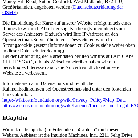
Maney Hill Road, Sutton Coldfield, West Midlands, B72 1JU,
Großbritannien, angeboten werden (
Datenschutzerklärung der
OSMF
).
Die Einbindung der Karte auf unserer Website erfolgt mittels eines
iframes bzw. durch Abruf der sog. Kacheln (Kartenbilder) vom
Server des Anbieters. Dadurch wird Ihre IP-Adresse an den
Openstreetmap-Server übertragen. Desweiteren wird ein
Sitzungscookie gesetzt (Informationen zu Cookies siehe weiter oben
in dieser Datenschutzerklärung).
Bei der Einbindung der Kartendaten berufen wir uns auf Art. 6 Abs.
1 lit. f DSGVO, d.h. als Webseitenbetreiber haben wir ein
berechtigtes Interesse daran, die Nutzerfreundlichkeit unserer
Website zu verbessern.
Informationen zum Datenschutz und rechtlichen
Rahmenbedingungen bei Openstreetmap sind unter den folgenden
Links abrufbar.
https://wiki.osmfoundation.org/wiki/Privacy_Policy#Map_Data
https://wiki.osmfoundation.org/wiki/Licence/Licence_and_Legal_F
hCaptcha
Wir nutzen hCaptcha (im Folgenden „hCaptcha“) auf dieser
Website. Anbieter ist die Intuition Machines, Inc., 2211 Selig Drive,