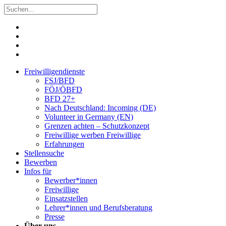
Freiwilligendienste
FSJ/BFD
FÖJ/ÖBFD
BFD 27+
Nach Deutschland: Incoming (DE)
Volunteer in Germany (EN)
Grenzen achten – Schutzkonzept
Freiwillige werben Freiwillige
Erfahrungen
Stellensuche
Bewerben
Infos für
Bewerber*innen
Freiwillige
Einsatzstellen
Lehrer*innen und Berufsberatung
Presse
Über uns