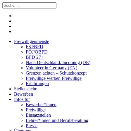
Freiwilligendienste
FSJ/BFD
FÖJ/ÖBFD
BFD 27+
Nach Deutschland: Incoming (DE)
Volunteer in Germany (EN)
Grenzen achten – Schutzkonzept
Freiwillige werben Freiwillige
Erfahrungen
Stellensuche
Bewerben
Infos für
Bewerber*innen
Freiwillige
Einsatzstellen
Lehrer*innen und Berufsberatung
Presse
Über uns