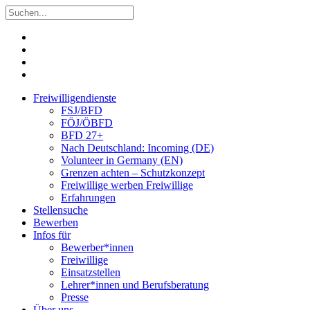
Freiwilligendienste
FSJ/BFD
FÖJ/ÖBFD
BFD 27+
Nach Deutschland: Incoming (DE)
Volunteer in Germany (EN)
Grenzen achten – Schutzkonzept
Freiwillige werben Freiwillige
Erfahrungen
Stellensuche
Bewerben
Infos für
Bewerber*innen
Freiwillige
Einsatzstellen
Lehrer*innen und Berufsberatung
Presse
Über uns