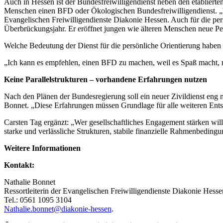
Auch in Hessen ist der Bundesfreiwilligendienst neben den etablierten
Menschen einen BFD oder Ökologischen Bundesfreiwilligendienst. „Wer
Evangelischen Freiwilligendienste Diakonie Hessen. Auch für die pers
Überbrückungsjahr. Er eröffnet jungen wie älteren Menschen neue Per
Welche Bedeutung der Dienst für die persönliche Orientierung haben k
„Ich kann es empfehlen, einen BFD zu machen, weil es Spaß macht, 
Keine Parallelstrukturen – vorhandene Erfahrungen nutzen
Nach den Plänen der Bundesregierung soll ein neuer Zivildienst eng 
Bonnet. „Diese Erfahrungen müssen Grundlage für alle weiteren Entsc
Carsten Tag ergänzt: „Wer gesellschaftliches Engagement stärken wil
starke und verlässliche Strukturen, stabile finanzielle Rahmenbeding
Weitere Informationen
Kontakt:
Nathalie Bonnet
Ressortleiterin der Evangelischen Freiwilligendienste Diakonie Hesse
Tel.: 0561 1095 3104
Nathalie.bonnet@diakonie-hessen
.