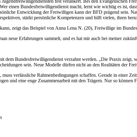
 Jugendfreiwilligendiensten fest verankert. Bei den Evangelischen Frei
 einen Bundesfreiwilligendienst macht, lernt wie wichtig es ist, dass
önliche Entwicklung der Freiwilligen kann der BFD prägend sein. Natha
spektiven, stärkt persönliche Kompetenzen und hilft vielen, ihren beru
ann, zeigt das Beispiel von Anna Lena N. (20), Freiwillige im Bundesf
man neue Erfahrungen sammelt, und es hat mir auch bei meiner zukünf
mit dem Bundesfreiwilligendienst verzahnt werden. „Die Praxis zeigt, w
heidungen sein. Neue Modelle dürfen nicht an den Realitäten der Frei
l, muss verlässliche Rahmenbedingungen schaffen. Gerade in einer Zei
ungen und eine enge Zusammenarbeit mit den Trägern. Nur so können Fre
n