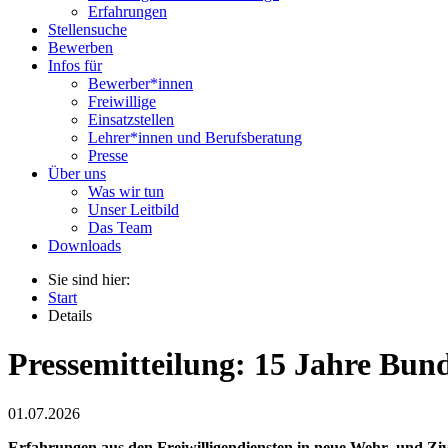
Erfahrungen
Stellensuche
Bewerben
Infos für
Bewerber*innen
Freiwillige
Einsatzstellen
Lehrer*innen und Berufsberatung
Presse
Über uns
Was wir tun
Unser Leitbild
Das Team
Downloads
Sie sind hier:
Start
Details
Pressemitteilung: 15 Jahre Bund
01.07.2026
Erfahrungen aus den Freiwilligendiensten in neue Wehr- und Ziv