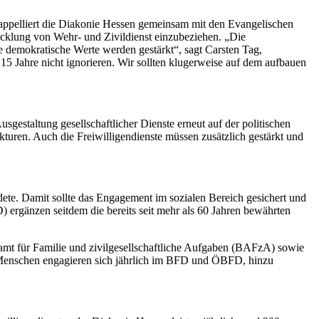
m appelliert die Diakonie Hessen gemeinsam mit den Evangelischen
icklung von Wehr- und Zivildienst einzubeziehen. „Die
ale demokratische Werte werden gestärkt“, sagt Carsten Tag,
15 Jahre nicht ignorieren. Wir sollten klugerweise auf dem aufbauen
sgestaltung gesellschaftlicher Dienste erneut auf der politischen
kturen. Auch die Freiwilligendienste müssen zusätzlich gestärkt und
dete. Damit sollte das Engagement im sozialen Bereich gesichert und
 ergänzen seitdem die bereits seit mehr als 60 Jahren bewährten
samt für Familie und zivilgesellschaftliche Aufgaben (BAFzA) sowie
0 Menschen engagieren sich jährlich im BFD und ÖBFD, hinzu