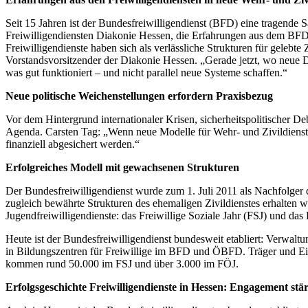
Seit 15 Jahren ist der Bundesfreiwilligendienst (BFD) eine tragende
Freiwilligendiensten Diakonie Hessen, die Erfahrungen aus dem BFD 
Freiwilligendienste haben sich als verlässliche Strukturen für gelebt
Vorstandsvorsitzender der Diakonie Hessen. „Gerade jetzt, wo neue Di
was gut funktioniert – und nicht parallel neue Systeme schaffen.“
Neue politische Weichenstellungen erfordern Praxisbezug
Vor dem Hintergrund internationaler Krisen, sicherheitspolitischer De
Agenda. Carsten Tag: „Wenn neue Modelle für Wehr- und Zivildienst en
finanziell abgesichert werden.“
Erfolgreiches Modell mit gewachsenen Strukturen
Der Bundesfreiwilligendienst wurde zum 1. Juli 2011 als Nachfolger d
zugleich bewährte Strukturen des ehemaligen Zivildienstes erhalten
Jugendfreiwilligendienste: das Freiwillige Soziale Jahr (FSJ) und das
Heute ist der Bundesfreiwilligendienst bundesweit etabliert: Verwal
in Bildungszentren für Freiwillige im BFD und ÖBFD. Träger und Ei
kommen rund 50.000 im FSJ und über 3.000 im FÖJ.
Erfolgsgeschichte Freiwilligendienste in Hessen: Engagement stä