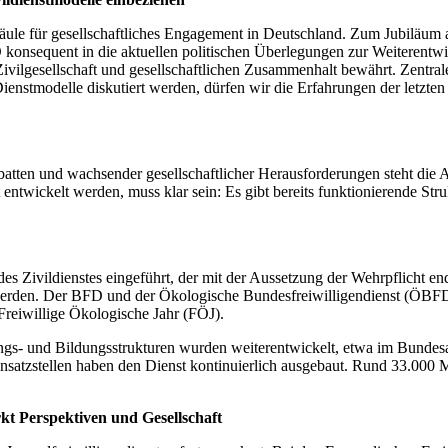
 Säule für gesellschaftliches Engagement in Deutschland. Zum Jubiläu
konsequent in die aktuellen politischen Überlegungen zur Weiterentw
e Zivilgesellschaft und gesellschaftlichen Zusammenhalt bewährt. Zentr
enstmodelle diskutiert werden, dürfen wir die Erfahrungen der letzten 
batten und wachsender gesellschaftlicher Herausforderungen steht die Au
twickelt werden, muss klar sein: Es gibt bereits funktionierende Stru
es Zivildienstes eingeführt, der mit der Aussetzung der Wehrpflicht en
 werden. Der BFD und der Ökologische Bundesfreiwilligendienst (ÖBFD)
 Freiwillige Ökologische Jahr (FÖJ).
tungs- und Bildungsstrukturen wurden weiterentwickelt, etwa im Bunde
nsatzstellen haben den Dienst kontinuierlich ausgebaut. Rund 33.00
rkt Perspektiven und Gesellschaft