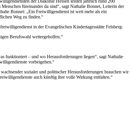
willigendiensten der Diakonie Hessen leisten jährlich rund 200
 Menschen füreinander da sind“, sagt Nathalie Bonnet, Leiterin der
lie Bonnet: „Ein Freiwilligendienst ist weit mehr als ein
flichen Weg zu finden.“
reiwilligendienst in der Evangelischen Kindertagesstätte Felsberg:
tigen Berufswahl weitergeholfen.“
as funktioniert – und wo Herausforderungen liegen“, sagt Nathalie
willigendienste vorbeigehen.“
t wachsender sozialer und politischer Herausforderungen brauchen wir
iwilligendienste auch künftig ihre volle Wirkung entfalten.“