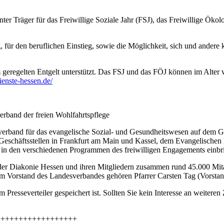
er Träger für das Freiwillige Soziale Jahr (FSJ), das Freiwillige Öko
, für den beruflichen Einstieg, sowie die Möglichkeit, sich und andere
eregelten Entgelt unterstützt. Das FSJ und das FÖJ können im Alter 
dienste-hessen.de/
rband der freien Wohlfahrtspflege
enverband für das evangelische Sozial- und Gesundheitswesen auf dem
chäftsstellen in Frankfurt am Main und Kassel, dem Evangelischen F
h in den verschiedenen Programmen des freiwilligen Engagements einbr
der Diakonie Hessen und ihren Mitgliedern zusammen rund 45.000 Mitar
m Vorstand des Landesverbandes gehören Pfarrer Carsten Tag (Vorstan
m Presseverteiler gespeichert ist. Sollten Sie kein Interesse an weite
++++++++++++++++++