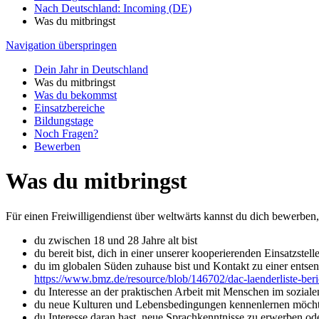
Nach Deutschland: Incoming (DE)
Was du mitbringst
Navigation überspringen
Dein Jahr in Deutschland
Was du mitbringst
Was du bekommst
Einsatzbereiche
Bildungstage
Noch Fragen?
Bewerben
Was du mitbringst
Für einen Freiwilligendienst über weltwärts kannst du dich bewerben
du zwischen 18 und 28 Jahre alt bist
du bereit bist, dich in einer unserer kooperierenden Einsatzst
du im globalen Süden zuhause bist und Kontakt zu einer entsen
https://www.bmz.de/resource/blob/146702/dac-laenderliste-ber
du Interesse an der praktischen Arbeit mit Menschen im soziale
du neue Kulturen und Lebensbedingungen kennenlernen möcht
du Interesse daran hast, neue Sprachkenntnisse zu erwerben od