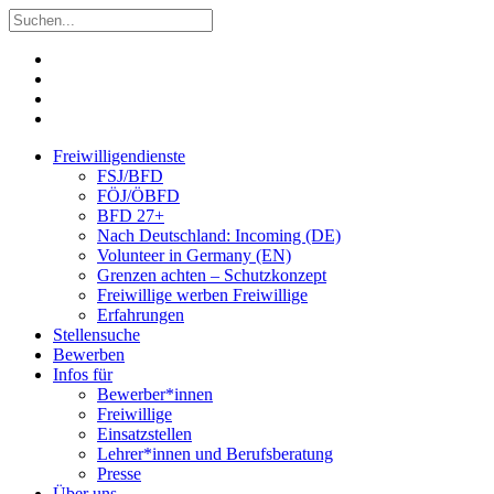
Freiwilligendienste
FSJ/BFD
FÖJ/ÖBFD
BFD 27+
Nach Deutschland: Incoming (DE)
Volunteer in Germany (EN)
Grenzen achten – Schutzkonzept
Freiwillige werben Freiwillige
Erfahrungen
Stellensuche
Bewerben
Infos für
Bewerber*innen
Freiwillige
Einsatzstellen
Lehrer*innen und Berufsberatung
Presse
Über uns