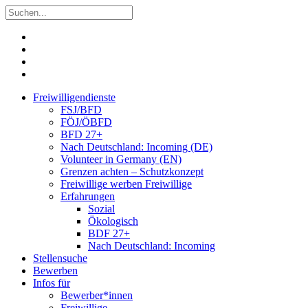
Freiwilligendienste
FSJ/BFD
FÖJ/ÖBFD
BFD 27+
Nach Deutschland: Incoming (DE)
Volunteer in Germany (EN)
Grenzen achten – Schutzkonzept
Freiwillige werben Freiwillige
Erfahrungen
Sozial
Ökologisch
BDF 27+
Nach Deutschland: Incoming
Stellensuche
Bewerben
Infos für
Bewerber*innen
Freiwillige