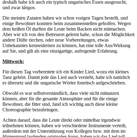
deshalb habe ich auch ein typisch ungarisches Essen ausgesucht,
und zwar
lángos.
Die meisten Zutaten haben wir schon vorigen Tagen bestellt, und
einige Bewohner konnten beim zusammenstellen geholfen. Wegen
dem heißen Öl durften die Leute beim Backen nicht mitmachen.
Aber wie ich von den Betreuern gelernt habe, schon die Möglichkeit
andere Düfte riechen, oder neue Vorbereitungen, etwas
Unbekanntes kennenlernen zu können, hat eine tolle Aus/Wirkung
auf Sie, und gilt als eine einzigartige, aufregende Erfahrung.
Mittwoch:
Für diesen Tag vorbereitete ich ein Kinder Lied, wozu ein kleines
Tanz gehört. Damit jede das Lied auch versteht, habe ich natürlich
es übersetz und die ungarische Wörter fonetisch aufgeschrieben.
Obwohl es war selbstverständlich, dass viele nicht mittanzen
können, aber für die gesamte Atmosphäre und für die einige
Bewohner, die fitter sind, fand ich wichtig auch diese kleine
Choreographie beizubringen.
Achten darauf, dass die Leute direkt oder mittelbar irgendwie
teilnehmen können, haben wir verschiedene Instrumente verteilt,
außerdem mit der Unterstützung von Kollegen bzw. mit dem im
Hintergrund laufenden originalen Song, haben wir das Lied toll