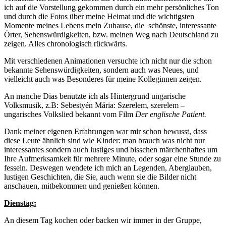
ich auf die Vorstellung gekommen durch ein mehr persönliches Ton
und durch die Fotos über meine Heimat und die wichtigsten
Momente meines Lebens mein Zuhause, die schönste, interessante
Örter, Sehenswürdigkeiten, bzw. meinen Weg nach Deutschland zu
zeigen. Alles chronologisch rückwärts.
Mit verschiedenen Animationen versuchte ich nicht nur die schon
bekannte Sehens­würdigkeiten, sondern auch was Neues, und
vielleicht auch was Besonderes für meine Kolleginnen zeigen.
An manche Dias benutzte ich als Hintergrund ungarische
Volksmusik, z.B: Sebestyén Mária: Szerelem, szerelem –
ungarisches Volkslied bekannt vom Film
Der englische Patient.
Dank meiner eigenen Erfahrungen war mir schon bewusst, dass
diese Leute ähnlich sind wie Kinder: man brauch was nicht nur
interessantes sondern auch lustiges und bisschen märchenhaftes um
Ihre Aufmerksamkeit für mehrere Minute, oder sogar eine Stunde zu
fesseln. Deswegen wendete ich mich an Legenden, Aberglauben,
lustigen Geschichten, die Sie, auch wenn sie die Bilder nicht
anschauen, mitbekommen und genießen können.
Dienstag:
An diesem Tag kochen oder backen wir immer in der Gruppe,