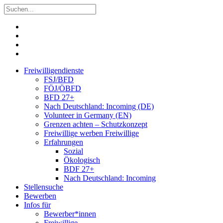
Freiwilligendienste
FSJ/BFD
FÖJ/ÖBFD
BFD 27+
Nach Deutschland: Incoming (DE)
Volunteer in Germany (EN)
Grenzen achten – Schutzkonzept
Freiwillige werben Freiwillige
Erfahrungen
Sozial
Ökologisch
BDF 27+
Nach Deutschland: Incoming
Stellensuche
Bewerben
Infos für
Bewerber*innen
Freiwillige