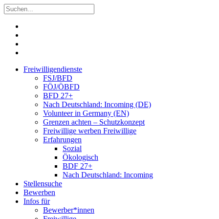
Freiwilligendienste
FSJ/BFD
FÖJ/ÖBFD
BFD 27+
Nach Deutschland: Incoming (DE)
Volunteer in Germany (EN)
Grenzen achten – Schutzkonzept
Freiwillige werben Freiwillige
Erfahrungen
Sozial
Ökologisch
BDF 27+
Nach Deutschland: Incoming
Stellensuche
Bewerben
Infos für
Bewerber*innen
Freiwillige