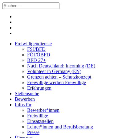
Freiwilligendienste
FSJ/BFD
FÖJ/ÖBFD
BFD 27+
Nach Deutschland: Incoming (DE)
Volunteer in Germany (EN)
Grenzen achten – Schutzkonzept
Freiwillige werben Freiwillige
Erfahrungen
Stellensuche
Bewerben
Infos für
Bewerber*innen
Freiwillige
Einsatzstellen
Lehrer*innen und Berufsberatung
Presse
Über uns